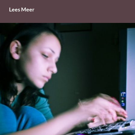
Slim,
Lees Meer
Maar
Niet
Op
School