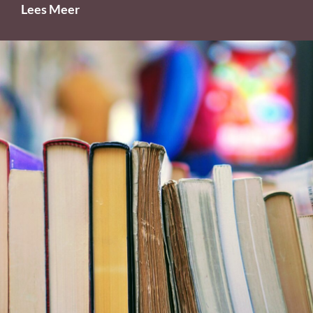
Wat
Lees Meer
Onderwijs
Juist
Nú
Kan
Leren
Van
Sectoren
Die
Haar
Voorgingen