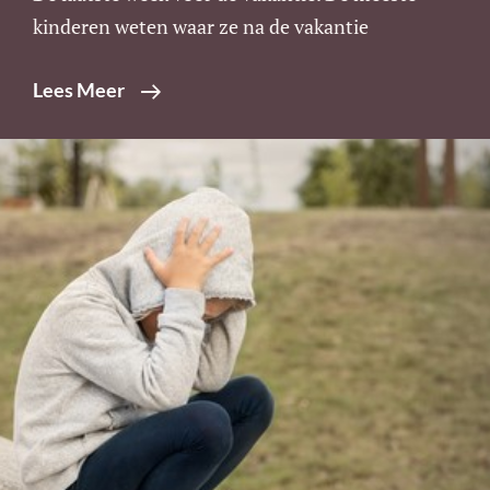
kinderen weten waar ze na de vakantie
De
Lees Meer
Zomervakantie
In,
Zonder
Zicht
Op
Passende
Onderwijsplek