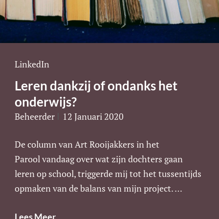
Cat
LinkedIn
Links
Leren dankzij of ondanks het
onderwijs?
Beheerder
12 Januari 2020
De column van Art Rooijakkers in het
Parool vandaag over wat zijn dochters gaan
leren op school, triggerde mij tot het tussentijds
opmaken van de balans van mijn project. …
Leren
Lees Meer