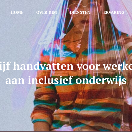
HOME
OVER KIM
DIENSTEN
ERVARING
ijf handvatten voor werk
aan inclusief onderwijs