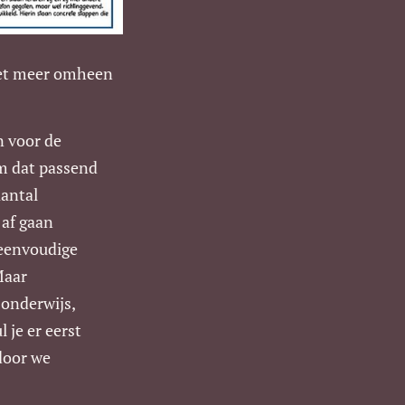
iet meer omheen
n voor de
im dat passend
aantal
 af gaan
 eenvoudige
Maar
 onderwijs,
 je er eerst
door we