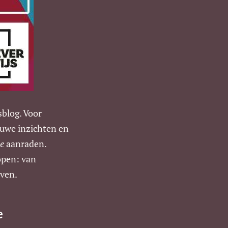
blog. Voor
ieuwe inzichten en
ie
aanraden.
lopen: van
even.
e