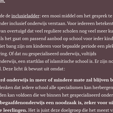
n.
lde de
inclusieladder
: een mooi middel om het gesprek te
nder inclusief onderwijs verstaan. Voor iedereen beteken
rvan overtuigd dat veel reguliere scholen nog veel meer
ls het gaat om passend aanbod op school voor ieder kind.
et bang zijn om kinderen voor bepaalde periode een plek
ng. Of dat nu gespecialiseerd onderwijs, voltijds
rwijs, een startklas of islamitische school is. Er zijn n
. Deze licht ik bewust uit omdat:
erd onderwijs in meer of mindere mate zal blijven b
denken dat iedere school alle specialismen kan herbergen
en kan voldoen die we binnen het gespecialiseerd onderw
gbegaafdenonderwijs een noodzaak is, zeker voor ui
 leerlingen.
Het is juist deze doelgroep die het meest v