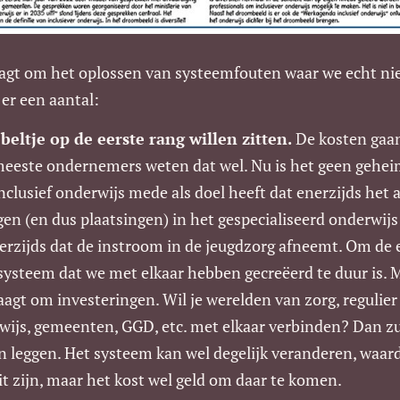
aagt om het oplossen van systeemfouten waar we echt n
er een aantal:
eltje op de eerste rang willen zitten.
De kosten gaa
 meeste ondernemers weten dat wel. Nu is het geen gehe
nclusief onderwijs mede als doel heeft dat enerzijds het 
en (en dus plaatsingen) in het gespecialiseerd onderwijs
rzijds dat de instroom in de jeugdzorg afneemt. Om de
systeem dat we met elkaar hebben gecreëerd te duur is. 
agt om investeringen. Wil je werelden van zorg, regulier
wijs, gemeenten, GGD, etc. met elkaar verbinden? Dan zul
n leggen. Het systeem kan wel degelijk veranderen, waar
t zijn, maar het kost wel geld om daar te komen.