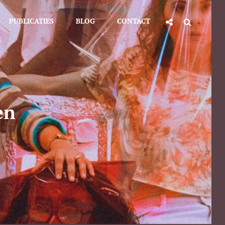
Social
Search
PUBLICATIES
BLOG
CONTACT
Share
en