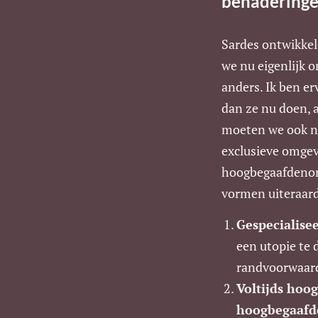
benaderinge
Sardes ontwikke
we nu eigenlijk o
anders. Ik ben e
dan ze nu doen, a
moeten we ook ni
exclusieve omgevi
hoogbegaafdenonde
vormen uiteraard
Gespecialise
een utopie te 
randvoorwaard
Voltijds hoo
hoogbegaafde