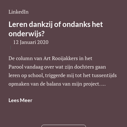
Cat
LinkedIn
Links
Leren dankzij of ondanks het
onderwijs?
12 Januari 2020
De column van Art Rooijakkers in het
Parool vandaag over wat zijn dochters gaan
leren op school, triggerde mij tot het tussentijds
opmaken van de balans van mijn project. …
Leren
Lees Meer
Dankzij
Of
Ondanks