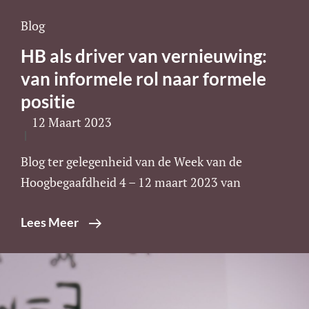
Cat
Blog
Links
HB als driver van vernieuwing:
van informele rol naar formele
positie
12 Maart 2023
Blog ter gelegenheid van de Week van de
Hoogbegaafdheid 4 – 12 maart 2023 van
HB
Lees Meer
Als
Driver
Van
Vernieuwing: