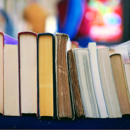
Nú
Kan
Leren
Van
Sectoren
Die
Haar
Voorgingen