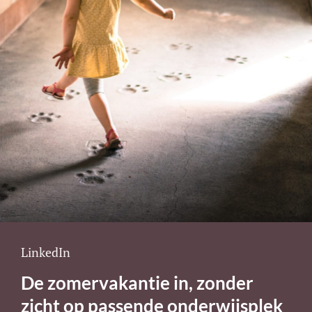
Cat
LinkedIn
Links
De zomervakantie in, zonder
zicht op passende onderwijsplek