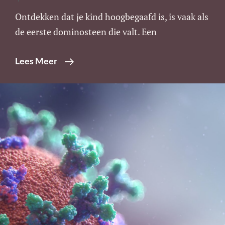
Ontdekken dat je kind hoogbegaafd is, is vaak als
de eerste dominosteen die valt. Een
Wanneer
Lees Meer
De
Eerste
Steen
Valt:
Ouder
Zijn
Van
Een
Hoogbegaafd
Kind