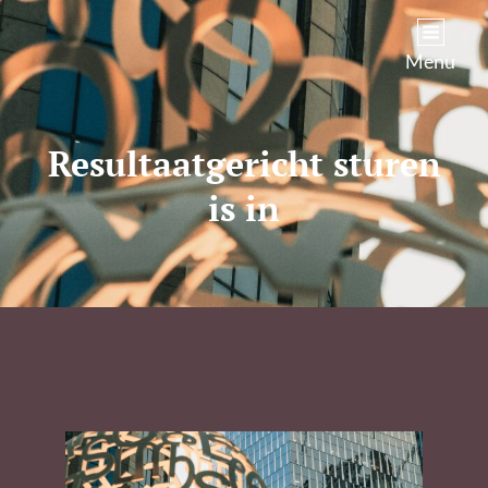
Kim Castenmiller
Menu
Resultaatgericht sturen
is in