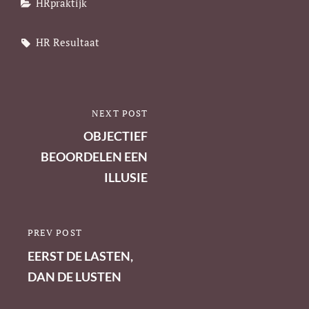
Categories
HRpraktijk
Tags,
HR
Resultaat
Berichtnavigatie
NEXT POST
NEXT
POST
OBJECTIEF
BEOORDELEN EEN
ILLUSIE
PREV POST
PREVIOUS
POST
EERST DE LASTEN,
DAN DE LUSTEN