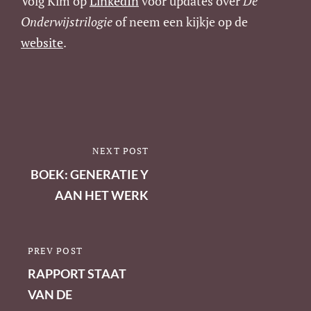
Volg Kim op
LinkedIn
voor updates over
De
Onderwijstrilogie
of neem een kijkje op de
website
.
Berichtnavigatie
NEXT POST
NEXT
POST
BOEK: GENERATIE Y
AAN HET WERK
PREV POST
PREVIOUS
POST
RAPPORT STAAT
VAN DE