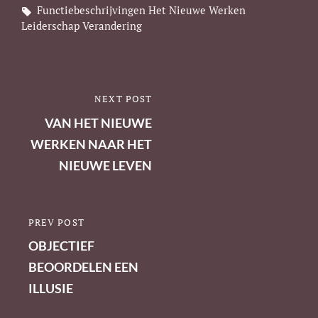
Tags,
Functiebeschrijvingen
Het Nieuwe Werken
Leiderschap
Verandering
Berichtnavigatie
NEXT POST
NEXT
POST
VAN HET NIEUWE
WERKEN NAAR HET
NIEUWE LEVEN
PREV POST
PREVIOUS
POST
OBJECTIEF
BEOORDELEN EEN
ILLUSIE