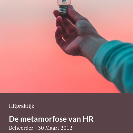
Cat
HRpraktijk
Links
De metamorfose van HR
Beheerder
30 Maart 2012