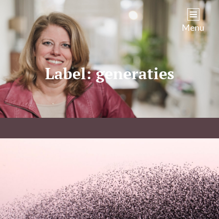
Kim Castenmiller
Menu
Label:
generaties